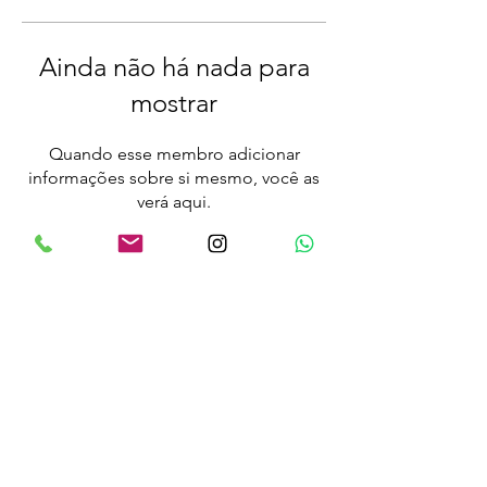
Ainda não há nada para
mostrar
Quando esse membro adicionar
informações sobre si mesmo, você as
verá aqui.
CARBON MONEY SEGUROS
Sede | End. Comercial: Avenida Nove de Julho, 3741
Jardins |
São Paulo SP
Tel.
+55 11 30798381
Filial Porto | Iate Clube de Santos - Guarujá
© 2023 CARBON MONEY
Proudly created by RM