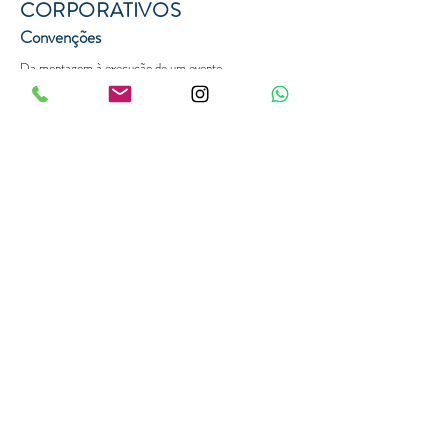
CORPORATIVOS
Convenções
Da montagem à execução de um evento,
diversos
riscos
estão envolvidos pela grande circulação
e concentração de pessoas.
Imprevistos e acidentes que podem comprometer o bom
resultado de um evento.
Por isso, incluir a proteção de um seguro na hora do
planejamento é importante para evitar eventuais
prejuízos para a empresa responsável pela organização.